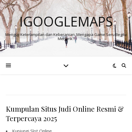
IGOOGLEMAPS
Menguji Keterampilan dan Keberanian: Mengapa Game Seru Begitu
Menarik?
Kumpulan Situs Judi Online Resmi &
Terpercaya 2025
Kunjungi
Slot Online