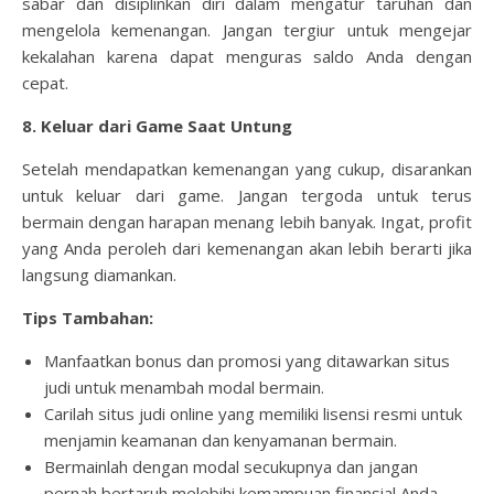
sabar dan disiplinkan diri dalam mengatur taruhan dan
mengelola kemenangan. Jangan tergiur untuk mengejar
kekalahan karena dapat menguras saldo Anda dengan
cepat.
8. Keluar dari Game Saat Untung
Setelah mendapatkan kemenangan yang cukup, disarankan
untuk keluar dari game. Jangan tergoda untuk terus
bermain dengan harapan menang lebih banyak. Ingat, profit
yang Anda peroleh dari kemenangan akan lebih berarti jika
langsung diamankan.
Tips Tambahan:
Manfaatkan bonus dan promosi yang ditawarkan situs
judi untuk menambah modal bermain.
Carilah situs judi online yang memiliki lisensi resmi untuk
menjamin keamanan dan kenyamanan bermain.
Bermainlah dengan modal secukupnya dan jangan
pernah bertaruh melebihi kemampuan finansial Anda.