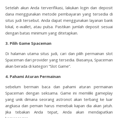
Setelah akun Anda terverifikasi, lakukan login dan deposit
dana menggunakan metode pembayaran yang tersedia di
situs judi tersebut. Anda dapat menggunakan layanan bank
lokal, e-wallet, atau pulsa. Pastikan jumlah deposit sesuai
dengan batas minimum yang ditetapkan.
3. Pilih Game Spaceman
Di halaman utama situs judi, cari dan pilih permainan slot
Spaceman dari provider yang tersedia. Biasanya, Spaceman
akan berada di kategori “Slot Game”.
4. Pahami Aturan Permainan
sebelum bermain baca dan pahami aturan permainan
Spaceman dengan seksama. Game ini memiliki gameplay
yang unik dimana seorang astronot akan terbang ke luar
angkasa dan pemain harus menebak kapan dia akan jatuh.
Jika tebakan Anda tepat, Anda akan mendapatkan