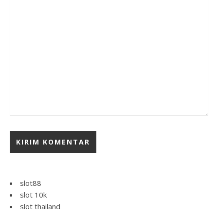
slot88
slot 10k
slot thailand