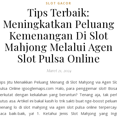
SLOT GACOR
Tips Terbaik:
Meningkatkan Peluang
Kemenangan Di Slot
Mahjong Melalui Agen
Slot Pulsa Online
Maret 21, 2024
ips Jitu Menaikkan Peluang Menang di Slot Mahjong via Agen Sl
ulsa Online igooglemaps.com Halo, para penggemar slot! Bos
erkutat dengan kekalahan yang beruntun? Tenang aja, tak per
utus asa. Artikel ini bakal kasih lo trik sakti buat nge-boost pelua
enang lo di slot mahjong via agen slot pulsa online terpercay
aca baik-baik, ya! 1. Ketahui Jenis Slot Mahjong yang Ing