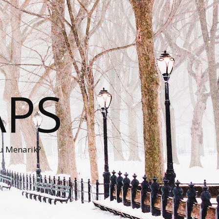
PS
u Menarik?