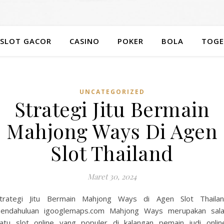
SLOT GACOR
CASINO
POKER
BOLA
TOGE
UNCATEGORIZED
Strategi Jitu Bermain
Mahjong Ways Di Agen
Slot Thailand
Maret 30, 2024
trategi Jitu Bermain Mahjong Ways di Agen Slot Thaila
endahuluan igooglemaps.com Mahjong Ways merupakan sal
atu slot online yang populer di kalangan pemain judi onlin