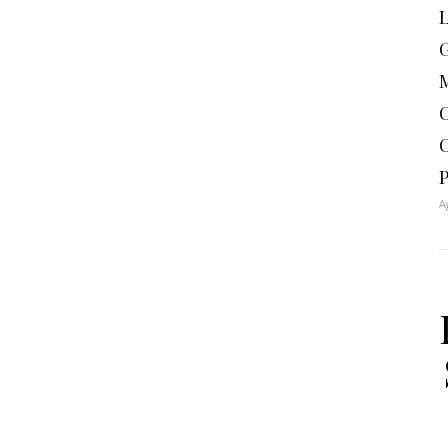
L
C
A