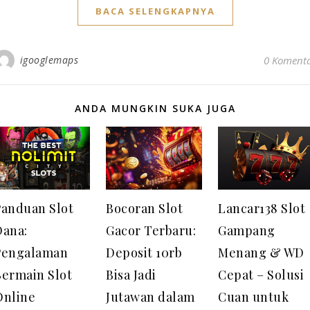
BACA SELENGKAPNYA
igooglemaps
0 Koment
ANDA MUNGKIN SUKA JUGA
Panduan Slot
Bocoran Slot
Lancar138 Slot
Dana:
Gacor Terbaru:
Gampang
Pengalaman
Deposit 10rb
Menang & WD
Bermain Slot
Bisa Jadi
Cepat – Solusi
Online
Jutawan dalam
Cuan untuk