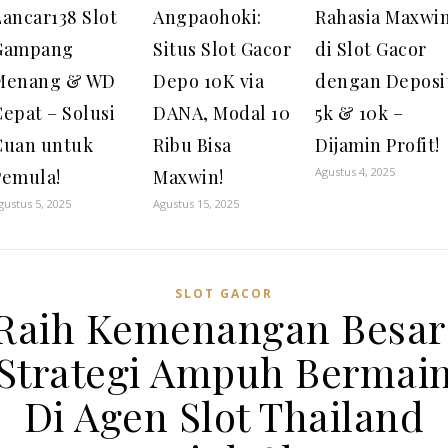
ancar138 Slot
Angpaohoki:
Rahasia Maxwi
Gampang
Situs Slot Gacor
di Slot Gacor
Menang & WD
Depo 10K via
dengan Deposi
epat – Solusi
DANA, Modal 10
5k & 10k –
Cuan untuk
Ribu Bisa
Dijamin Profit!
Agustus 4, 2025
Pemula!
Maxwin!
gustus 5, 2025
Agustus 15, 2025
SLOT GACOR
Raih Kemenangan Besar
Strategi Ampuh Bermai
Di Agen Slot Thailand