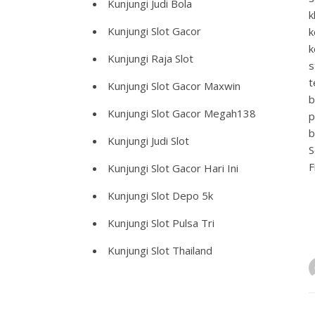
Kunjungi
Judi Bola
k
Kunjungi
Slot Gacor
k
k
Kunjungi
Raja Slot
s
t
Kunjungi
Slot Gacor Maxwin
b
Kunjungi
Slot Gacor Megah138
p
b
Kunjungi
Judi Slot
S
F
Kunjungi
Slot Gacor Hari Ini
Kunjungi
Slot Depo 5k
Kunjungi
Slot Pulsa Tri
Kunjungi
Slot Thailand