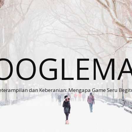
OOGLEMA
eterampilan dan Keberanian: Mengapa Game Seru Begit