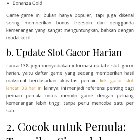
Bonanza Gold
Game-game ini bukan hanya populer, tapi juga dikenal
sering memberikan bonus freespin dan pengganda
kemenangan yang sangat menguntungkan, bahkan dengan
modal kecil.
b. Update Slot Gacor Harian
Lancar138 juga menyediakan informasi update slot gacor
harian, yaitu daftar game yang sedang memberikan hasil
maksimal berdasarkan aktivitas pemain
link gacor slot
lancar138 hari ini
lainnya. Ini menjadi referensi penting bagi
pemain pemula untuk memilih game dengan peluang
kemenangan lebih tinggi tanpa perlu mencoba satu per
satu.
2. Cocok untuk Pemula: