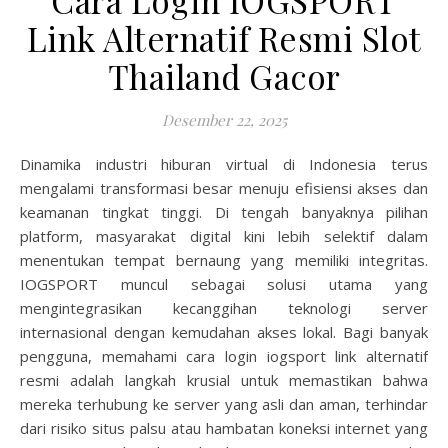
Link Alternatif Resmi Slot
Thailand Gacor
Desember 22, 2025
Dinamika industri hiburan virtual di Indonesia terus
mengalami transformasi besar menuju efisiensi akses dan
keamanan tingkat tinggi. Di tengah banyaknya pilihan
platform, masyarakat digital kini lebih selektif dalam
menentukan tempat bernaung yang memiliki integritas.
IOGSPORT muncul sebagai solusi utama yang
mengintegrasikan kecanggihan teknologi server
internasional dengan kemudahan akses lokal. Bagi banyak
pengguna, memahami cara login iogsport link alternatif
resmi adalah langkah krusial untuk memastikan bahwa
mereka terhubung ke server yang asli dan aman, terhindar
dari risiko situs palsu atau hambatan koneksi internet yang