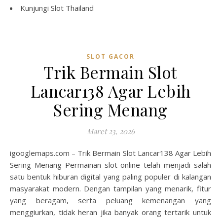
Kunjungi
Slot Thailand
SLOT GACOR
Trik Bermain Slot
Lancar138 Agar Lebih
Sering Menang
Maret 23, 2026
igooglemaps.com – Trik Bermain Slot Lancar138 Agar Lebih
Sering Menang Permainan slot online telah menjadi salah
satu bentuk hiburan digital yang paling populer di kalangan
masyarakat modern. Dengan tampilan yang menarik, fitur
yang beragam, serta peluang kemenangan yang
menggiurkan, tidak heran jika banyak orang tertarik untuk