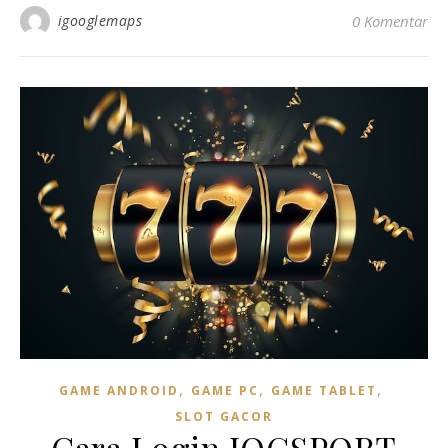
igooglemaps
0 Komentar
,
,
,
GAME ANDROID
GAME PC
GAME TABLET
SLOT GACOR
Cara Login IOGSPORT