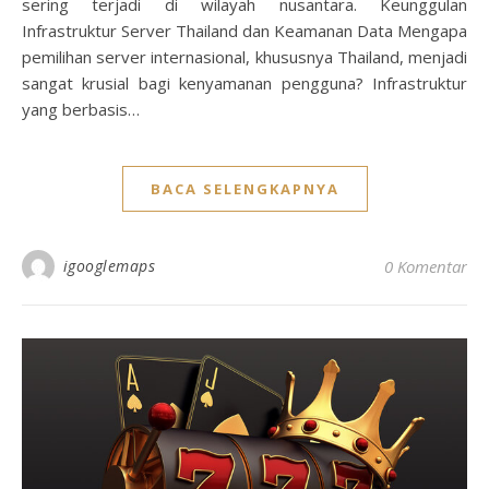
sering terjadi di wilayah nusantara. Keunggulan
Infrastruktur Server Thailand dan Keamanan Data Mengapa
pemilihan server internasional, khususnya Thailand, menjadi
sangat krusial bagi kenyamanan pengguna? Infrastruktur
yang berbasis…
BACA SELENGKAPNYA
igooglemaps
0 Komentar