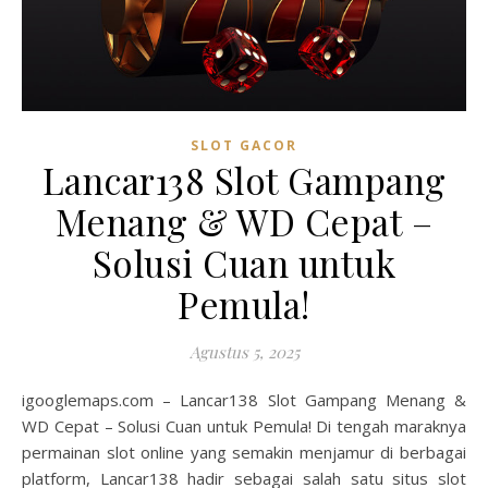
SLOT GACOR
Lancar138 Slot Gampang
Menang & WD Cepat –
Solusi Cuan untuk
Pemula!
Agustus 5, 2025
igooglemaps.com – Lancar138 Slot Gampang Menang &
WD Cepat – Solusi Cuan untuk Pemula! Di tengah maraknya
permainan slot online yang semakin menjamur di berbagai
platform, Lancar138 hadir sebagai salah satu situs slot