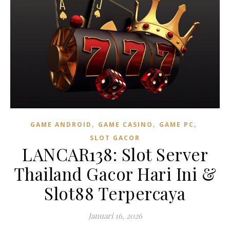
,
,
,
GAME ANDROID
GAME CASINO
GAME PC
SLOT GACOR
LANCAR138: Slot Server
Thailand Gacor Hari Ini &
Slot88 Terpercaya
Januari 16, 2026