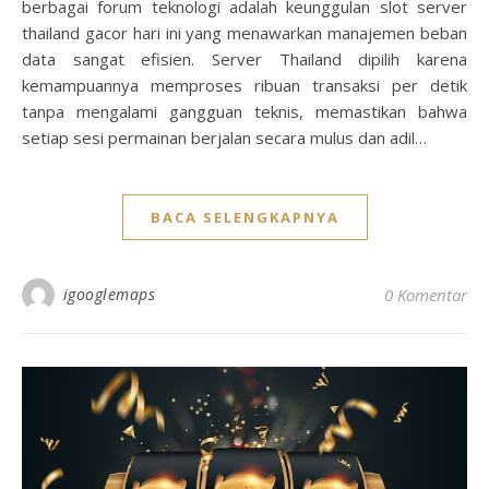
berbagai forum teknologi adalah keunggulan slot server
thailand gacor hari ini yang menawarkan manajemen beban
data sangat efisien. Server Thailand dipilih karena
kemampuannya memproses ribuan transaksi per detik
tanpa mengalami gangguan teknis, memastikan bahwa
setiap sesi permainan berjalan secara mulus dan adil…
BACA SELENGKAPNYA
igooglemaps
0 Komentar