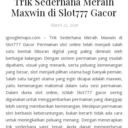
Trik Sederhana Meraih
Maxwin di Slot777 Gacor
Maret 23, 2026
igooglemaps.com – Trik Sederhana Meraih Maxwin di
Slot777 Gacor Permainan slot online telah menjadi salah
satu bentuk hiburan digital yang paling diminati oleh
berbagai kalangan. Dengan sistem permainan yang mudah
dipahami, visual yang menarik, serta peluang kemenangan
yang besar, slot menjadi pilihan utama bagi banyak pemain.
Salah satu target utama yang ingin dicapai adalah maxwin,
yaitu kemenangan maksimal dalam satu sesi permainan.
Dalam dunia slot online, istilah Slot777 gacor sering
digunakan untuk menggambarkan permainan yang dianggap
lebih sering memberikan kemenangan. Meskipun permainan
slot berbasis keberuntungan, bukan berarti tidak ada cara
untuk meningkatkan peluang menang. Dengan menerapkan
trik sederhana yang tepat, Anda dapat memperbesar