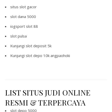
situs slot gacor
slot dana 5000
iogsport slot 88
slot pulsa
Kunjungi
slot deposit 5k
Kunjungi
slot depo 10k angpaohoki
LIST SITUS JUDI ONLINE
RESMI & TERPERCAYA
slot depo 5000