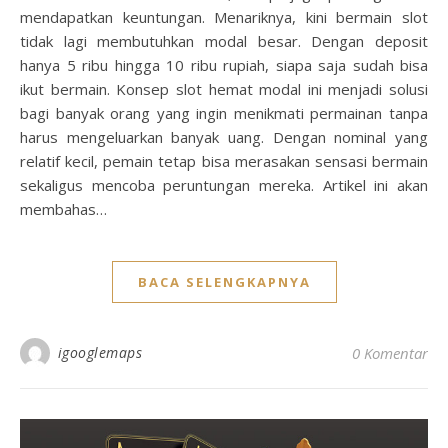
mendapatkan keuntungan. Menariknya, kini bermain slot
tidak lagi membutuhkan modal besar. Dengan deposit
hanya 5 ribu hingga 10 ribu rupiah, siapa saja sudah bisa
ikut bermain. Konsep slot hemat modal ini menjadi solusi
bagi banyak orang yang ingin menikmati permainan tanpa
harus mengeluarkan banyak uang. Dengan nominal yang
relatif kecil, pemain tetap bisa merasakan sensasi bermain
sekaligus mencoba peruntungan mereka. Artikel ini akan
membahas…
BACA SELENGKAPNYA
igooglemaps
0 Komentar