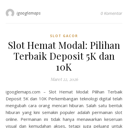
igooglemaps
0 Komentar
SLOT GACOR
Slot Hemat Modal: Pilihan
Terbaik Deposit 5K dan
10K
Maret 22, 2026
igooglemaps.com – Slot Hemat Modal: Pilihan Terbaik
Deposit 5K dan 10K Perkembangan teknologi digital telah
mengubah cara orang mencari hiburan. Salah satu bentuk
hiburan yang kini semakin populer adalah permainan slot
online. Permainan ini tidak hanya menawarkan keseruan
visual dan kemudahan akses, tetapi juga peluang untuk