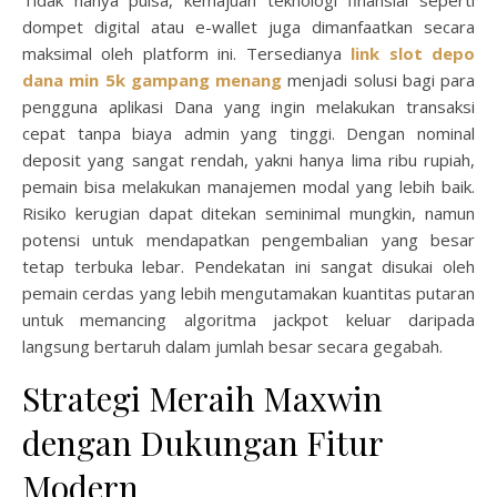
dompet digital atau e-wallet juga dimanfaatkan secara
maksimal oleh platform ini. Tersedianya
link slot depo
dana min 5k gampang menang
menjadi solusi bagi para
pengguna aplikasi Dana yang ingin melakukan transaksi
cepat tanpa biaya admin yang tinggi. Dengan nominal
deposit yang sangat rendah, yakni hanya lima ribu rupiah,
pemain bisa melakukan manajemen modal yang lebih baik.
Risiko kerugian dapat ditekan seminimal mungkin, namun
potensi untuk mendapatkan pengembalian yang besar
tetap terbuka lebar. Pendekatan ini sangat disukai oleh
pemain cerdas yang lebih mengutamakan kuantitas putaran
untuk memancing algoritma jackpot keluar daripada
langsung bertaruh dalam jumlah besar secara gegabah.
Strategi Meraih Maxwin
dengan Dukungan Fitur
Modern