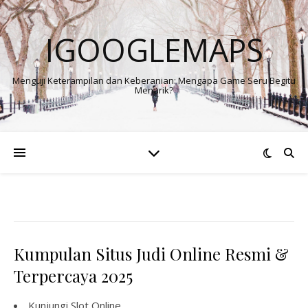
IGOOGLEMAPS
Menguji Keterampilan dan Keberanian: Mengapa Game Seru Begitu
Menarik?
Kumpulan Situs Judi Online Resmi &
Terpercaya 2025
Kunjungi
Slot Online