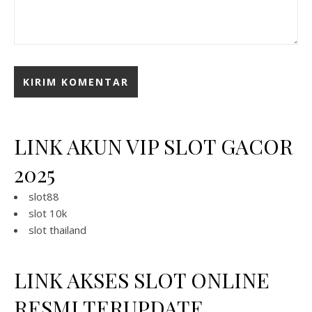
LINK AKUN VIP SLOT GACOR
2025
slot88
slot 10k
slot thailand
LINK AKSES SLOT ONLINE
RESMI TERUPDATE