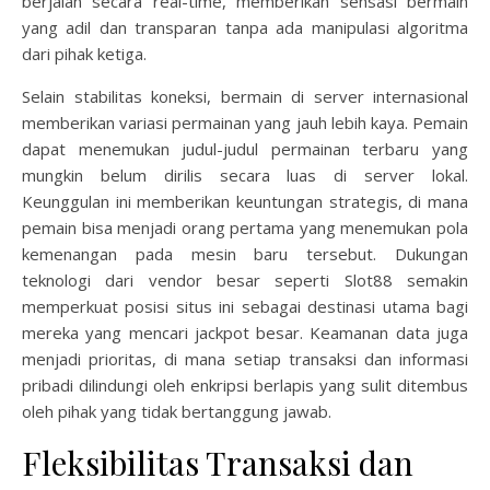
berjalan secara real-time, memberikan sensasi bermain
yang adil dan transparan tanpa ada manipulasi algoritma
dari pihak ketiga.
Selain stabilitas koneksi, bermain di server internasional
memberikan variasi permainan yang jauh lebih kaya. Pemain
dapat menemukan judul-judul permainan terbaru yang
mungkin belum dirilis secara luas di server lokal.
Keunggulan ini memberikan keuntungan strategis, di mana
pemain bisa menjadi orang pertama yang menemukan pola
kemenangan pada mesin baru tersebut. Dukungan
teknologi dari vendor besar seperti Slot88 semakin
memperkuat posisi situs ini sebagai destinasi utama bagi
mereka yang mencari jackpot besar. Keamanan data juga
menjadi prioritas, di mana setiap transaksi dan informasi
pribadi dilindungi oleh enkripsi berlapis yang sulit ditembus
oleh pihak yang tidak bertanggung jawab.
Fleksibilitas Transaksi dan