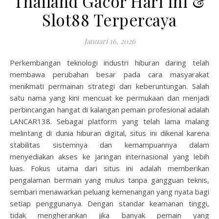
Thailand Gacor Hari Ini &
Slot88 Terpercaya
Januari 16, 2026
Perkembangan teknologi industri hiburan daring telah
membawa perubahan besar pada cara masyarakat
menikmati permainan strategi dan keberuntungan. Salah
satu nama yang kini mencuat ke permukaan dan menjadi
perbincangan hangat di kalangan pemain profesional adalah
LANCAR138. Sebagai platform yang telah lama malang
melintang di dunia hiburan digital, situs ini dikenal karena
stabilitas sistemnya dan kemampuannya dalam
menyediakan akses ke jaringan internasional yang lebih
luas. Fokus utama dari situs ini adalah memberikan
pengalaman bermain yang mulus tanpa gangguan teknis,
sembari menawarkan peluang kemenangan yang nyata bagi
setiap penggunanya. Dengan standar keamanan tinggi,
tidak mengherankan jika banyak pemain yang