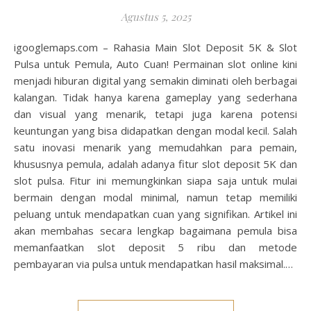
Agustus 5, 2025
igooglemaps.com – Rahasia Main Slot Deposit 5K & Slot
Pulsa untuk Pemula, Auto Cuan! Permainan slot online kini
menjadi hiburan digital yang semakin diminati oleh berbagai
kalangan. Tidak hanya karena gameplay yang sederhana
dan visual yang menarik, tetapi juga karena potensi
keuntungan yang bisa didapatkan dengan modal kecil. Salah
satu inovasi menarik yang memudahkan para pemain,
khususnya pemula, adalah adanya fitur slot deposit 5K dan
slot pulsa. Fitur ini memungkinkan siapa saja untuk mulai
bermain dengan modal minimal, namun tetap memiliki
peluang untuk mendapatkan cuan yang signifikan. Artikel ini
akan membahas secara lengkap bagaimana pemula bisa
memanfaatkan slot deposit 5 ribu dan metode
pembayaran via pulsa untuk mendapatkan hasil maksimal.…