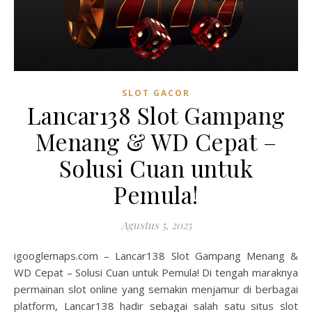
SLOT GACOR
Lancar138 Slot Gampang
Menang & WD Cepat –
Solusi Cuan untuk
Pemula!
Agustus 5, 2025
igooglemaps.com – Lancar138 Slot Gampang Menang &
WD Cepat – Solusi Cuan untuk Pemula! Di tengah maraknya
permainan slot online yang semakin menjamur di berbagai
platform, Lancar138 hadir sebagai salah satu situs slot