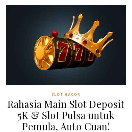
SLOT GACOR
Rahasia Main Slot Deposit
5K & Slot Pulsa untuk
Pemula, Auto Cuan!