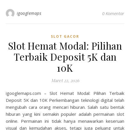
igooglemaps
0 Komentar
SLOT GACOR
Slot Hemat Modal: Pilihan
Terbaik Deposit 5K dan
10K
Maret 22, 2026
igooglemaps.com – Slot Hemat Modal: Pilihan Terbaik
Deposit 5K dan 10K Perkembangan teknologi digital telah
mengubah cara orang mencari hiburan. Salah satu bentuk
hiburan yang kini semakin populer adalah permainan slot
online. Permainan ini tidak hanya menawarkan keseruan
visual dan kemudahan akses, tetapi juga peluang untuk