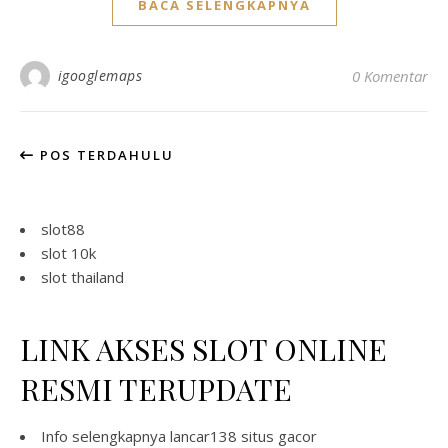
BACA SELENGKAPNYA
igooglemaps
0 Komentar
POS TERDAHULU
slot88
slot 10k
slot thailand
LINK AKSES SLOT ONLINE
RESMI TERUPDATE
Info selengkapnya
lancar138 situs gacor