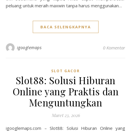
peluang untuk meraih maxwin tanpa harus menggunakan…
BACA SELENGKAPNYA
igooglemaps
0 Komentar
SLOT GACOR
Slot88: Solusi Hiburan
Online yang Praktis dan
Menguntungkan
Maret 23, 2026
igooglemaps.com – Slot88: Solusi Hiburan Online yang