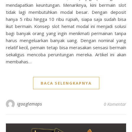
mendapatkan keuntungan. Menariknya, kini bermain slot
tidak lagi membutuhkan modal besar. Dengan deposit
hanya 5 ribu hingga 10 ribu rupiah, siapa saja sudah bisa
ikut bermain. Konsep slot hemat modal ini menjadi solusi
bagi banyak orang yang ingin menikmati permainan tanpa
harus mengeluarkan banyak uang. Dengan nominal yang
relatif kecil, pemain tetap bisa merasakan sensasi bermain
sekaligus mencoba peruntungan mereka. Artikel ini akan
membahas…
BACA SELENGKAPNYA
igooglemaps
0 Komentar