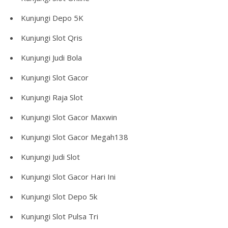
Kunjungi
Depo 5K
Kunjungi
Slot Qris
Kunjungi
Judi Bola
Kunjungi
Slot Gacor
Kunjungi
Raja Slot
Kunjungi
Slot Gacor Maxwin
Kunjungi
Slot Gacor Megah138
Kunjungi
Judi Slot
Kunjungi
Slot Gacor Hari Ini
Kunjungi
Slot Depo 5k
Kunjungi
Slot Pulsa Tri