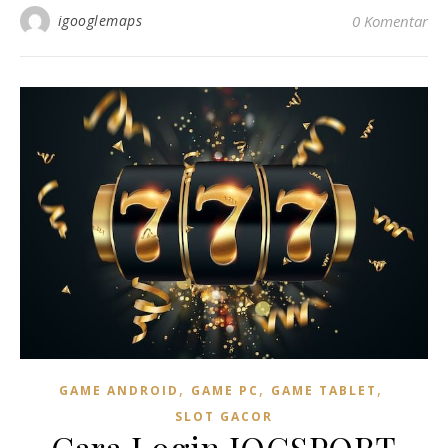
igooglemaps
0 Komentar
,
,
,
GAME ANDROID
GAME PC
GAME TABLET
SLOT GACOR
Cara Login IOGSPORT