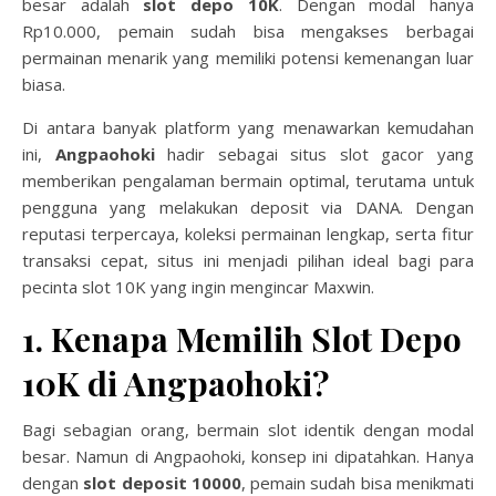
besar adalah
slot depo 10K
. Dengan modal hanya
Rp10.000, pemain sudah bisa mengakses berbagai
permainan menarik yang memiliki potensi kemenangan luar
biasa.
Di antara banyak platform yang menawarkan kemudahan
ini,
Angpaohoki
hadir sebagai situs slot gacor yang
memberikan pengalaman bermain optimal, terutama untuk
pengguna yang melakukan deposit via DANA. Dengan
reputasi terpercaya, koleksi permainan lengkap, serta fitur
transaksi cepat, situs ini menjadi pilihan ideal bagi para
pecinta slot 10K yang ingin mengincar Maxwin.
1. Kenapa Memilih Slot Depo
10K di Angpaohoki?
Bagi sebagian orang, bermain slot identik dengan modal
besar. Namun di Angpaohoki, konsep ini dipatahkan. Hanya
dengan
slot deposit 10000
, pemain sudah bisa menikmati