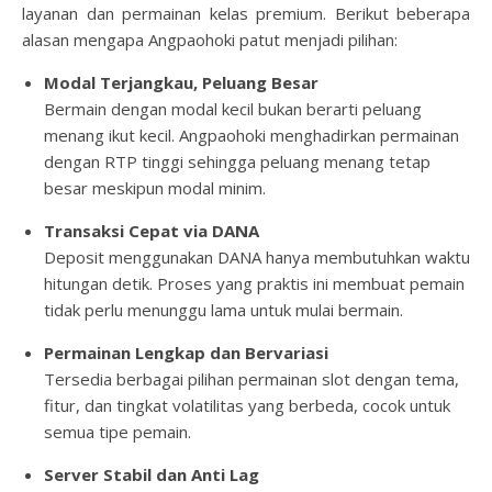
layanan dan permainan kelas premium. Berikut beberapa
alasan mengapa Angpaohoki patut menjadi pilihan:
Modal Terjangkau, Peluang Besar
Bermain dengan modal kecil bukan berarti peluang
menang ikut kecil. Angpaohoki menghadirkan permainan
dengan RTP tinggi sehingga peluang menang tetap
besar meskipun modal minim.
Transaksi Cepat via DANA
Deposit menggunakan DANA hanya membutuhkan waktu
hitungan detik. Proses yang praktis ini membuat pemain
tidak perlu menunggu lama untuk mulai bermain.
Permainan Lengkap dan Bervariasi
Tersedia berbagai pilihan permainan slot dengan tema,
fitur, dan tingkat volatilitas yang berbeda, cocok untuk
semua tipe pemain.
Server Stabil dan Anti Lag