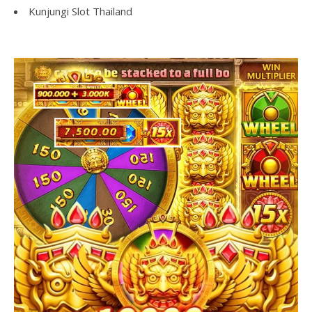
Kunjungi
Slot Thailand