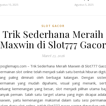
gustus 15, 2025
Agustus 5, 2025
SLOT GACOR
Trik Sederhana Meraih
Maxwin di Slot777 Gaco
Maret 23, 2026
googlemaps.com – Trik Sederhana Meraih Maxwin di Slot777 Gac
ermainan slot online telah menjadi salah satu bentuk hiburan digit
ang paling diminati oleh berbagai kalangan. Dengan sist
ermainan yang mudah dipahami, visual yang menarik, ser
eluang kemenangan yang besar, slot menjadi pilihan utama ba
anyak pemain. Salah satu target utama yang ingin dicapai adal
axwin, yaitu kemenangan maksimal dalam satu sesi permaina
alam dunia slot online, istilah Slot777 gacor sering digunakan unt