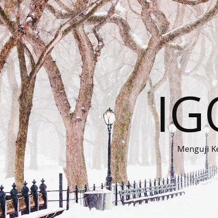
IG
Menguji K