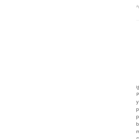
A
i
P
y
p
p
b
m
D