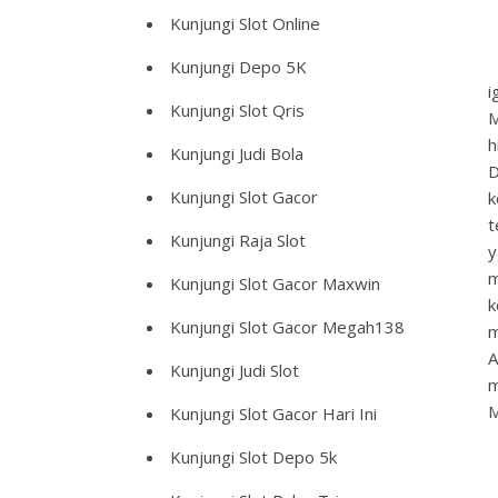
Kunjungi
Slot Online
Kunjungi
Depo 5K
i
Kunjungi
Slot Qris
M
h
Kunjungi
Judi Bola
D
Kunjungi
Slot Gacor
k
t
Kunjungi
Raja Slot
y
m
Kunjungi
Slot Gacor Maxwin
k
Kunjungi
Slot Gacor Megah138
m
A
Kunjungi
Judi Slot
m
M
Kunjungi
Slot Gacor Hari Ini
Kunjungi
Slot Depo 5k