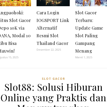
Angpaohoki:
Cara Login
Slot Gacor
itus Slot Gacor
IOGSPORT Link
Terbaru:
Depo 10K via
Alternatif
Update Game
DANA, Modal 10
Resmi Slot
Slot Paling
ibu Bisa
Thailand Gacor
Gampang
Desember 22, 2025
Maxwin!
Menang
gustus 15, 2025
Maret 1, 2025
SLOT GACOR
Slot88: Solusi Hiburan
Online yang Praktis dan