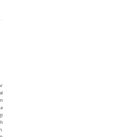
r
or
al
em
ta
gi
ah
n.
uk