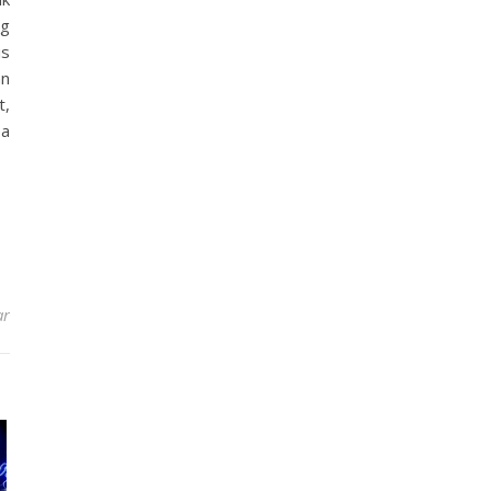
g
is
an
t,
pa
ar