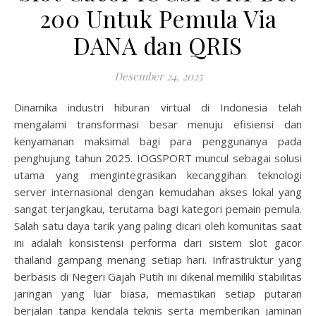
200 Untuk Pemula Via
DANA dan QRIS
Desember 24, 2025
Dinamika industri hiburan virtual di Indonesia telah
mengalami transformasi besar menuju efisiensi dan
kenyamanan maksimal bagi para penggunanya pada
penghujung tahun 2025. IOGSPORT muncul sebagai solusi
utama yang mengintegrasikan kecanggihan teknologi
server internasional dengan kemudahan akses lokal yang
sangat terjangkau, terutama bagi kategori pemain pemula.
Salah satu daya tarik yang paling dicari oleh komunitas saat
ini adalah konsistensi performa dari sistem slot gacor
thailand gampang menang setiap hari. Infrastruktur yang
berbasis di Negeri Gajah Putih ini dikenal memiliki stabilitas
jaringan yang luar biasa, memastikan setiap putaran
berjalan tanpa kendala teknis serta memberikan jaminan