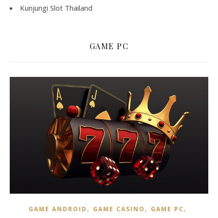
Kunjungi
Slot Thailand
GAME PC
,
,
,
GAME ANDROID
GAME CASINO
GAME PC