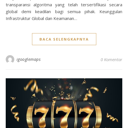
transparansi algoritma yang telah tersertifikasi secara
global demi keadilan bagi semua pihak. Keunggulan
Infrastruktur Global dan Keamanan…
BACA SELENGKAPNYA
igooglemaps
0 Komentar