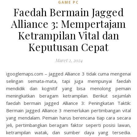
GAME PC
Faedah Bermain Jagged
Alliance 3: Mempertajam
Ketrampilan Vital dan
Keputusan Cepat
Maret 2, 2024
igooglemaps.com – Jagged Alliance 3 tidak cuma mengenai
selingan semata-mata, tapi juga mempunyai faedah
mendidik dan kognitif yang bisa menolong pemain
meningkatkan beragam ketrampilan. Berikut sejumlah
faedah bermain Jagged Alliance 3: Peningkatan Taktik:
Bermain Jagged Alliance 3 memerlukan pertimbangan vital
yang mendalam. Pemain harus berencana tiap cara secara
jeli, pertimbangkan beragam faktor seperti posisi lawan,
ketrampilan watak, dan sumber daya yang tersedia.