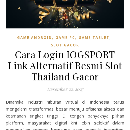
,
,
,
GAME ANDROID
GAME PC
GAME TABLET
SLOT GACOR
Cara Login IOGSPORT
Link Alternatif Resmi Slot
Thailand Gacor
Desember 22, 2025
Dinamika industri hiburan virtual di Indonesia terus
mengalami transformasi besar menuju efisiensi akses dan
keamanan tingkat tinggi. Di tengah banyaknya pilihan
platform, masyarakat digital kini lebih selektif dalam
menentukan tempat bernaung yang memiliki integritas.