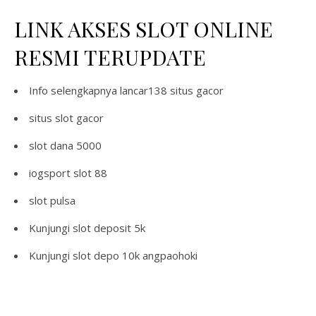
LINK AKSES SLOT ONLINE
RESMI TERUPDATE
Info selengkapnya
lancar138 situs gacor
situs slot gacor
slot dana 5000
iogsport slot 88
slot pulsa
Kunjungi
slot deposit 5k
Kunjungi
slot depo 10k angpaohoki