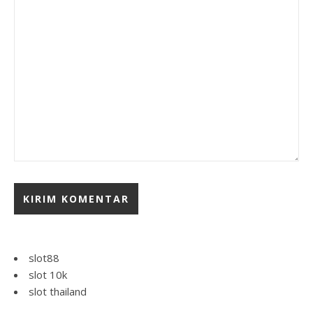
slot88
slot 10k
slot thailand