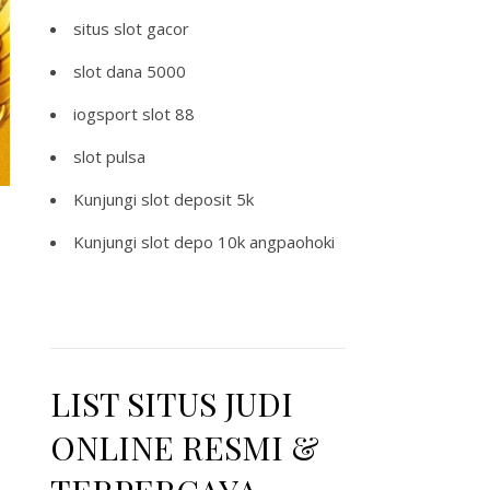
situs slot gacor
slot dana 5000
iogsport slot 88
slot pulsa
Kunjungi
slot deposit 5k
Kunjungi
slot depo 10k angpaohoki
LIST SITUS JUDI
ONLINE RESMI &