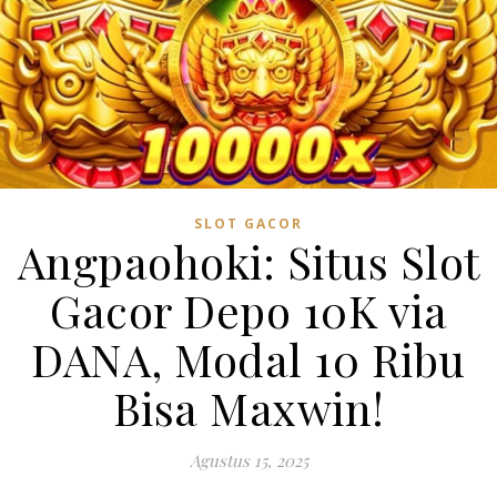
SLOT GACOR
Angpaohoki: Situs Slot
Gacor Depo 10K via
DANA, Modal 10 Ribu
Bisa Maxwin!
Agustus 15, 2025