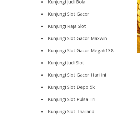
Kunjungi
Judi Bola
Kunjungi
Slot Gacor
Kunjungi
Raja Slot
Kunjungi
Slot Gacor Maxwin
Kunjungi
Slot Gacor Megah138
Kunjungi
Judi Slot
Kunjungi
Slot Gacor Hari Ini
Kunjungi
Slot Depo 5k
Kunjungi
Slot Pulsa Tri
Kunjungi
Slot Thailand