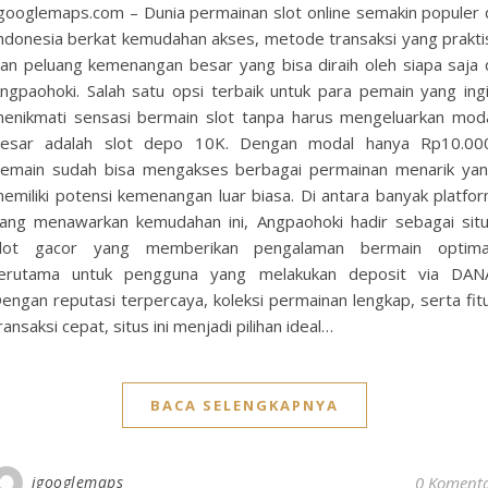
googlemaps.com – Dunia permainan slot online semakin populer 
ndonesia berkat kemudahan akses, metode transaksi yang prakti
an peluang kemenangan besar yang bisa diraih oleh siapa saja 
ngpaohoki. Salah satu opsi terbaik untuk para pemain yang ing
enikmati sensasi bermain slot tanpa harus mengeluarkan mod
esar adalah slot depo 10K. Dengan modal hanya Rp10.00
emain sudah bisa mengakses berbagai permainan menarik ya
emiliki potensi kemenangan luar biasa. Di antara banyak platfo
ang menawarkan kemudahan ini, Angpaohoki hadir sebagai sit
lot gacor yang memberikan pengalaman bermain optima
erutama untuk pengguna yang melakukan deposit via DAN
engan reputasi terpercaya, koleksi permainan lengkap, serta fit
ransaksi cepat, situs ini menjadi pilihan ideal…
BACA SELENGKAPNYA
igooglemaps
0 Koment