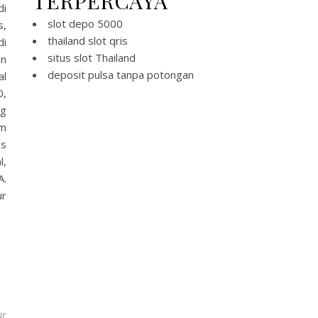
TERPERCAYA
di
slot depo 5000
s,
thailand slot qris
di
situs slot Thailand
in
deposit pulsa tanpa potongan
al
0,
ng
rm
us
l,
A.
ur
ar