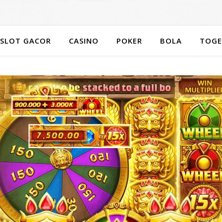
SLOT GACOR
CASINO
POKER
BOLA
TOGE