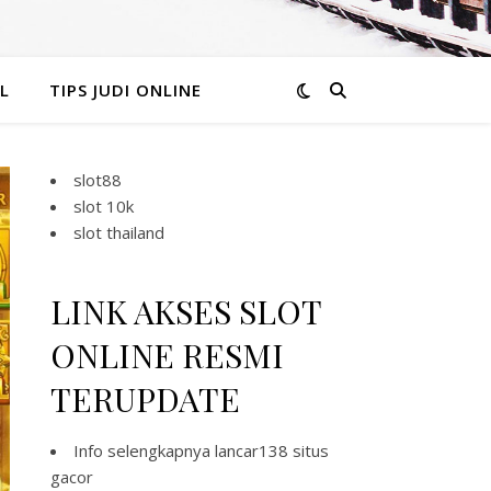
L
TIPS JUDI ONLINE
slot88
slot 10k
slot thailand
LINK AKSES SLOT
ONLINE RESMI
TERUPDATE
Info selengkapnya
lancar138 situs
gacor