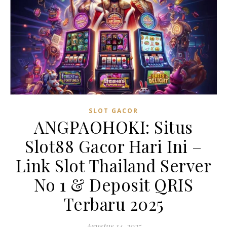
SLOT GACOR
ANGPAOHOKI: Situs
Slot88 Gacor Hari Ini –
Link Slot Thailand Server
No 1 & Deposit QRIS
Terbaru 2025
Agustus 14, 2025