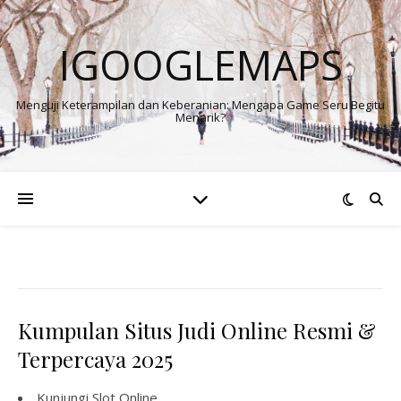
IGOOGLEMAPS
Menguji Keterampilan dan Keberanian: Mengapa Game Seru Begitu
Menarik?
Kumpulan Situs Judi Online Resmi &
Terpercaya 2025
Kunjungi
Slot Online