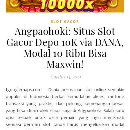
SLOT GACOR
Angpaohoki: Situs Slot
Gacor Depo 10K via DANA,
Modal 10 Ribu Bisa
Maxwin!
Agustus 15, 2025
Igooglemaps.com – Dunia permainan slot online semakin
populer di Indonesia berkat kemudahan akses, metode
transaksi yang praktis, dan peluang kemenangan besar
yang bisa diraih oleh siapa saja di Angpaohoki. Salah satu
opsi terbaik untuk para pemain yang ingin menikmati
sensasi bermain slot tanpa harus mengeluarkan modal