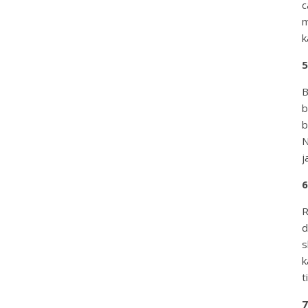
c
m
k
5
B
b
b
N
j
6
R
d
s
k
t
7