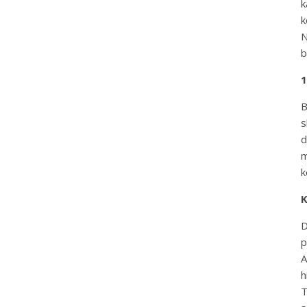
k
k
N
b
1
B
s
d
m
k
K
D
p
A
h
T