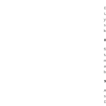
D
U
y
s
k
8
f
t
m
a
b
9
A
s
D