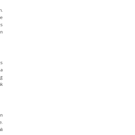
n.
ne
as
an
is
sa
ng
uk
in
e.
li