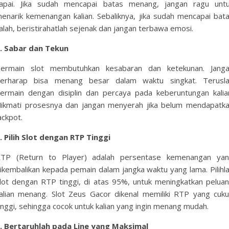
apai. Jika sudah mencapai batas menang, jangan ragu unt
enarik kemenangan kalian. Sebaliknya, jika sudah mencapai bat
alah, beristirahatlah sejenak dan jangan terbawa emosi.
. Sabar dan Tekun
ermain slot membutuhkan kesabaran dan ketekunan. Jang
erharap bisa menang besar dalam waktu singkat. Terusl
ermain dengan disiplin dan percaya pada keberuntungan kalia
ikmati prosesnya dan jangan menyerah jika belum mendapatk
ackpot.
. Pilih Slot dengan RTP Tinggi
TP (Return to Player) adalah persentase kemenangan ya
ikembalikan kepada pemain dalam jangka waktu yang lama. Pilihl
lot dengan RTP tinggi, di atas 95%, untuk meningkatkan pelua
alian menang. Slot Zeus Gacor dikenal memiliki RTP yang cuk
inggi, sehingga cocok untuk kalian yang ingin menang mudah.
. Bertaruhlah pada Line yang Maksimal