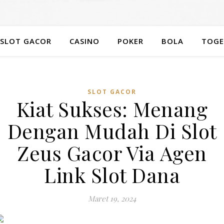
SLOT GACOR
CASINO
POKER
BOLA
TOGE
SLOT GACOR
Kiat Sukses: Menang
Dengan Mudah Di Slot
Zeus Gacor Via Agen
Link Slot Dana
Maret 19, 2024