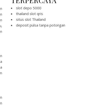
TERPERCAYA
slot depo 5000
an
thailand slot qris
un
situs slot Thailand
an
deposit pulsa tanpa potongan
u,
an
an
ya
la
um
an
an