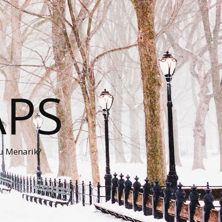
PS
u Menarik?