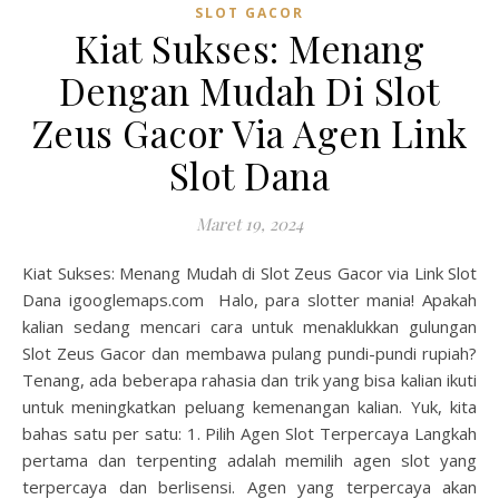
SLOT GACOR
Kiat Sukses: Menang
Dengan Mudah Di Slot
Zeus Gacor Via Agen Link
Slot Dana
Maret 19, 2024
Kiat Sukses: Menang Mudah di Slot Zeus Gacor via Link Slot
Dana igooglemaps.com Halo, para slotter mania! Apakah
kalian sedang mencari cara untuk menaklukkan gulungan
Slot Zeus Gacor dan membawa pulang pundi-pundi rupiah?
Tenang, ada beberapa rahasia dan trik yang bisa kalian ikuti
untuk meningkatkan peluang kemenangan kalian. Yuk, kita
bahas satu per satu: 1. Pilih Agen Slot Terpercaya Langkah
pertama dan terpenting adalah memilih agen slot yang
terpercaya dan berlisensi. Agen yang terpercaya akan