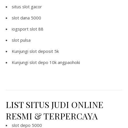
situs slot gacor
slot dana 5000
iogsport slot 88
slot pulsa
Kunjungi
slot deposit 5k
Kunjungi
slot depo 10k angpaohoki
LIST SITUS JUDI ONLINE
RESMI & TERPERCAYA
slot depo 5000