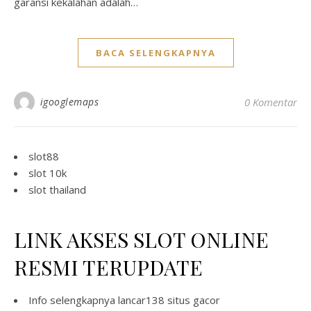
garansi kekalahan adalah…
BACA SELENGKAPNYA
igooglemaps
0 Komentar
slot88
slot 10k
slot thailand
LINK AKSES SLOT ONLINE
RESMI TERUPDATE
Info selengkapnya
lancar138 situs gacor