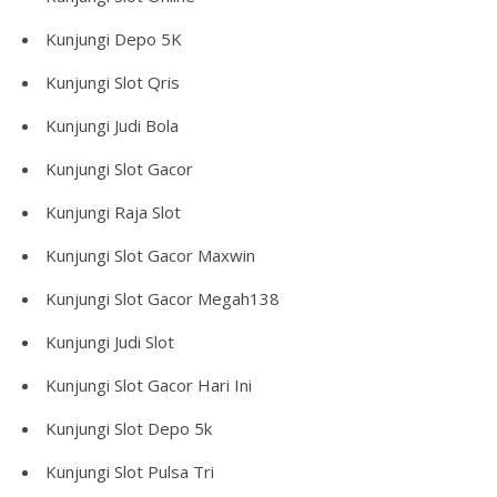
Kunjungi
Depo 5K
Kunjungi
Slot Qris
Kunjungi
Judi Bola
Kunjungi
Slot Gacor
Kunjungi
Raja Slot
Kunjungi
Slot Gacor Maxwin
Kunjungi
Slot Gacor Megah138
Kunjungi
Judi Slot
Kunjungi
Slot Gacor Hari Ini
Kunjungi
Slot Depo 5k
Kunjungi
Slot Pulsa Tri