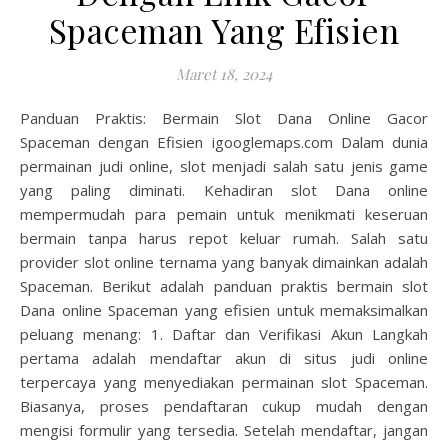
Spaceman Yang Efisien
Maret 18, 2024
Panduan Praktis: Bermain Slot Dana Online Gacor
Spaceman dengan Efisien igooglemaps.com Dalam dunia
permainan judi online, slot menjadi salah satu jenis game
yang paling diminati. Kehadiran slot Dana online
mempermudah para pemain untuk menikmati keseruan
bermain tanpa harus repot keluar rumah. Salah satu
provider slot online ternama yang banyak dimainkan adalah
Spaceman. Berikut adalah panduan praktis bermain slot
Dana online Spaceman yang efisien untuk memaksimalkan
peluang menang: 1. Daftar dan Verifikasi Akun Langkah
pertama adalah mendaftar akun di situs judi online
terpercaya yang menyediakan permainan slot Spaceman.
Biasanya, proses pendaftaran cukup mudah dengan
mengisi formulir yang tersedia. Setelah mendaftar, jangan