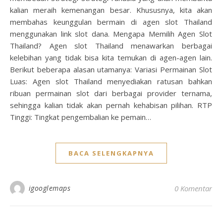
kalian meraih kemenangan besar. Khususnya, kita akan
membahas keunggulan bermain di agen slot Thailand
menggunakan link slot dana. Mengapa Memilih Agen Slot
Thailand? Agen slot Thailand menawarkan berbagai
kelebihan yang tidak bisa kita temukan di agen-agen lain.
Berikut beberapa alasan utamanya: Variasi Permainan Slot
Luas: Agen slot Thailand menyediakan ratusan bahkan
ribuan permainan slot dari berbagai provider ternama,
sehingga kalian tidak akan pernah kehabisan pilihan. RTP
Tinggi: Tingkat pengembalian ke pemain…
BACA SELENGKAPNYA
igooglemaps
0 Komentar