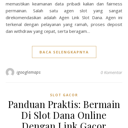
memastikan keamanan data pribadi kalian dan fairness
permainan. Salah satu agen slot yang sangat
direkomendasikan adalah Agen Link Slot Dana. Agen ini
terkenal dengan pelayanan yang ramah, proses deposit
dan withdraw yang cepat, serta beragam…
BACA SELENGKAPNYA
igooglemaps
0 Komentar
SLOT GACOR
Panduan Praktis: Bermain
Di Slot Dana Online
Dengan Link Gacor