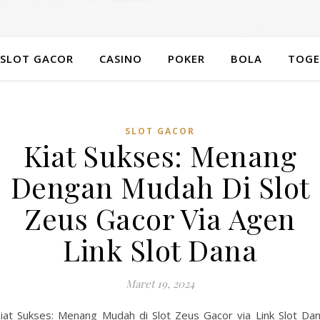
SLOT GACOR
CASINO
POKER
BOLA
TOGE
SLOT GACOR
Kiat Sukses: Menang
Dengan Mudah Di Slot
Zeus Gacor Via Agen
Link Slot Dana
Maret 19, 2024
iat Sukses: Menang Mudah di Slot Zeus Gacor via Link Slot Da