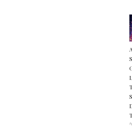
S
G
L
A