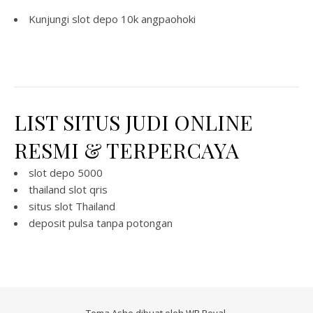
Kunjungi
slot depo 10k angpaohoki
LIST SITUS JUDI ONLINE
RESMI & TERPERCAYA
slot depo 5000
thailand slot qris
situs slot Thailand
deposit pulsa tanpa potongan