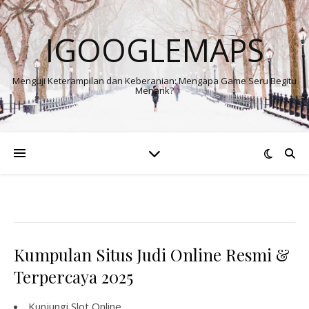
IGOOGLEMAPS
Menguji Keterampilan dan Keberanian: Mengapa Game Seru Begitu
Menarik?
Kumpulan Situs Judi Online Resmi &
Terpercaya 2025
Kunjungi
Slot Online