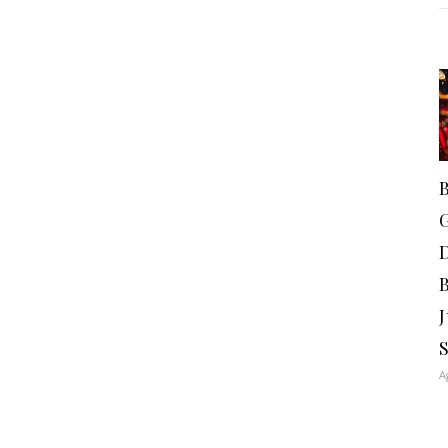
B
S
A