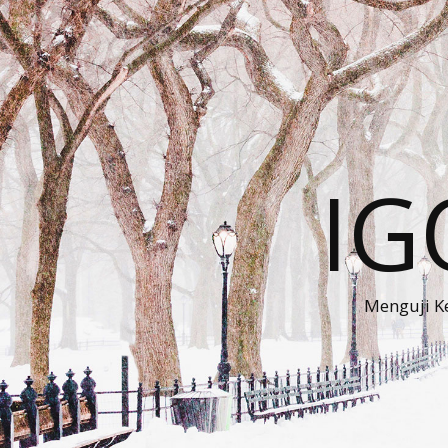
IG
Menguji K