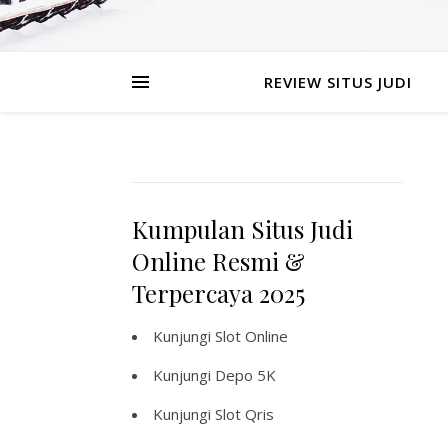
REVIEW SITUS JUDI
Kumpulan Situs Judi
Online Resmi &
Terpercaya 2025
Kunjungi
Slot Online
Kunjungi
Depo 5K
Kunjungi
Slot Qris