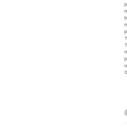
p
m
b
m
p
T
T
m
p
u
D