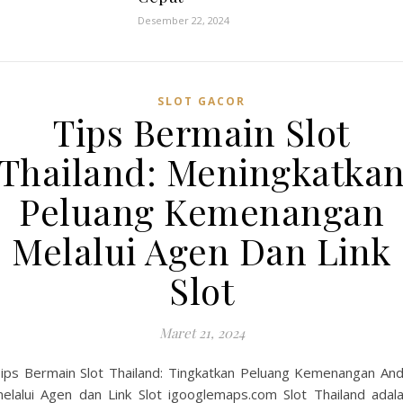
Desember 22, 2024
SLOT GACOR
Tips Bermain Slot
Thailand: Meningkatka
Peluang Kemenangan
Melalui Agen Dan Link
Slot
Maret 21, 2024
ips Bermain Slot Thailand: Tingkatkan Peluang Kemenangan An
elalui Agen dan Link Slot igooglemaps.com Slot Thailand adal