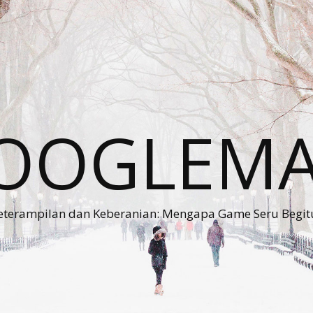
OOGLEMA
eterampilan dan Keberanian: Mengapa Game Seru Begit