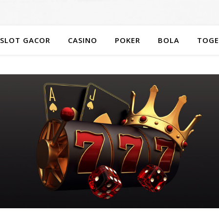
SLOT GACOR
CASINO
POKER
BOLA
TOGE