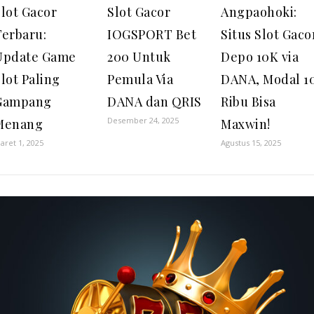
lot Gacor
Slot Gacor
Angpaohoki:
Terbaru:
IOGSPORT Bet
Situs Slot Gaco
Update Game
200 Untuk
Depo 10K via
lot Paling
Pemula Via
DANA, Modal 1
Gampang
DANA dan QRIS
Ribu Bisa
Desember 24, 2025
Menang
Maxwin!
aret 1, 2025
Agustus 15, 2025