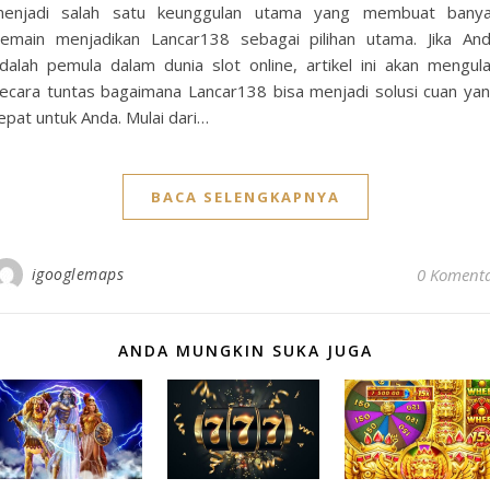
enjadi salah satu keunggulan utama yang membuat bany
emain menjadikan Lancar138 sebagai pilihan utama. Jika An
dalah pemula dalam dunia slot online, artikel ini akan mengul
ecara tuntas bagaimana Lancar138 bisa menjadi solusi cuan ya
epat untuk Anda. Mulai dari…
BACA SELENGKAPNYA
igooglemaps
0 Koment
ANDA MUNGKIN SUKA JUGA