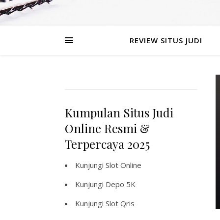
REVIEW SITUS JUDI
Kumpulan Situs Judi
Online Resmi &
Terpercaya 2025
Kunjungi
Slot Online
Kunjungi
Depo 5K
Kunjungi
Slot Qris