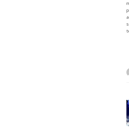
m
p
a
s
t