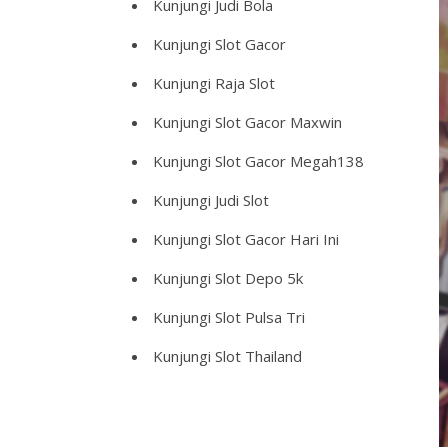
Kunjungi
Judi Bola
Kunjungi
Slot Gacor
Kunjungi
Raja Slot
Kunjungi
Slot Gacor Maxwin
Kunjungi
Slot Gacor Megah138
Kunjungi
Judi Slot
Kunjungi
Slot Gacor Hari Ini
Kunjungi
Slot Depo 5k
Kunjungi
Slot Pulsa Tri
Kunjungi
Slot Thailand