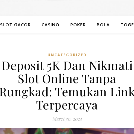
SLOT GACOR
CASINO
POKER
BOLA
TOGE
UNCATEGORIZED
Deposit 5K Dan Nikmati
Slot Online Tanpa
Rungkad: Temukan Lin
Terpercaya
Maret 30, 2024