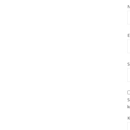
E
S
S
k
K