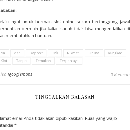
atatan:
elalu ingat untuk bermain slot online secara bertanggung jawa
erhentilah bermain jika kalian sudah tidak bisa mengendalikan di
an membutuhkan bantuan.
5K
dan
Deposit
Link
Nikmati
Online
Rungkad
Slot
Tanpa
Temukan
Terpercaya
leh
igooglemaps
0 Koment
TINGGALKAN BALASAN
lamat email Anda tidak akan dipublikasikan.
Ruas yang wajib
itandai
*