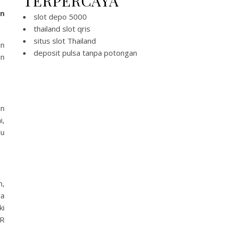
TERPERCAYA
an
slot depo 5000
thailand slot qris
situs slot Thailand
an
deposit pulsa tanpa potongan
an
n
i,
lu
n,
ya
ki
OR