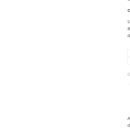
C
S
B
d
O
A
d