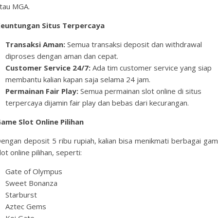
tau MGA.
euntungan Situs Terpercaya
Transaksi Aman:
Semua transaksi deposit dan withdrawal
diproses dengan aman dan cepat.
Customer Service 24/7:
Ada tim customer service yang siap
membantu kalian kapan saja selama 24 jam.
Permainan Fair Play:
Semua permainan slot online di situs
terpercaya dijamin fair play dan bebas dari kecurangan.
ame Slot Online Pilihan
engan deposit 5 ribu rupiah, kalian bisa menikmati berbagai ga
lot online pilihan, seperti:
Gate of Olympus
Sweet Bonanza
Starburst
Aztec Gems