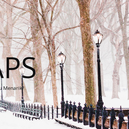
PS
u Menarik?