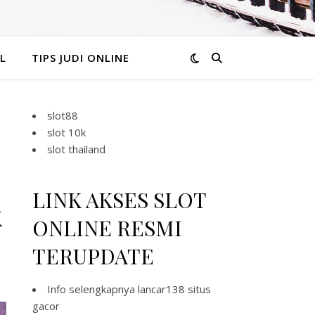
L
TIPS JUDI ONLINE
slot88
slot 10k
slot thailand
LINK AKSES SLOT
k
ONLINE RESMI
TERUPDATE
Info selengkapnya
lancar138 situs
gacor