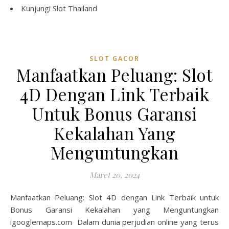
Kunjungi
Slot Thailand
SLOT GACOR
Manfaatkan Peluang: Slot
4D Dengan Link Terbaik
Untuk Bonus Garansi
Kekalahan Yang
Menguntungkan
Maret 20, 2024
Manfaatkan Peluang: Slot 4D dengan Link Terbaik untuk
Bonus Garansi Kekalahan yang Menguntungkan
igooglemaps.com Dalam dunia perjudian online yang terus