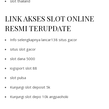
slot thailand
LINK AKSES SLOT ONLINE
RESMI TERUPDATE
Info selengkapnya
lancar138 situs gacor
situs slot gacor
slot dana 5000
iogsport slot 88
slot pulsa
Kunjungi
slot deposit 5k
Kunjungi
slot depo 10k angpaohoki