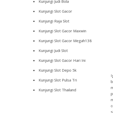
Kunjungi
Judi Bola
Kunjungi
Slot Gacor
Kunjungi
Raja Slot
Kunjungi
Slot Gacor Maxwin
Kunjungi
Slot Gacor Megah138
Kunjungi
Judi Slot
Kunjungi
Slot Gacor Hari Ini
Kunjungi
Slot Depo 5k
I
Kunjungi
Slot Pulsa Tri
b
m
Kunjungi
Slot Thailand
p
m
c
s