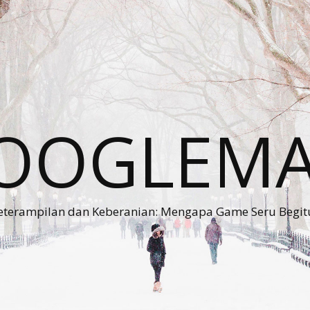
OOGLEMA
eterampilan dan Keberanian: Mengapa Game Seru Begit