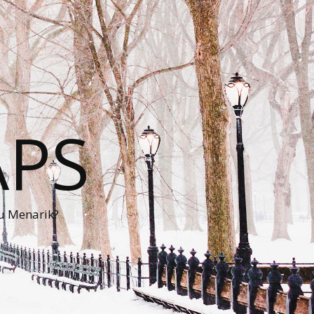
PS
u Menarik?