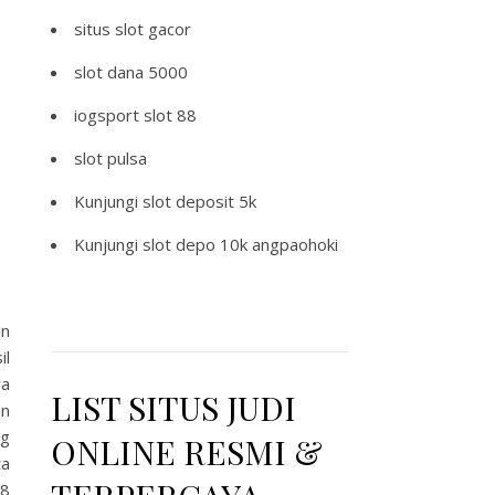
situs slot gacor
slot dana 5000
iogsport slot 88
slot pulsa
Kunjungi
slot deposit 5k
Kunjungi
slot depo 10k angpaohoki
in
il
ra
LIST SITUS JUDI
an
ng
ONLINE RESMI &
ta
88