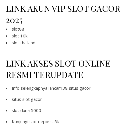
LINK AKUN VIP SLOT GACOR
2025
slot88
slot 10k
slot thailand
LINK AKSES SLOT ONLINE
RESMI TERUPDATE
Info selengkapnya
lancar138 situs gacor
situs slot gacor
slot dana 5000
Kunjungi
slot deposit 5k