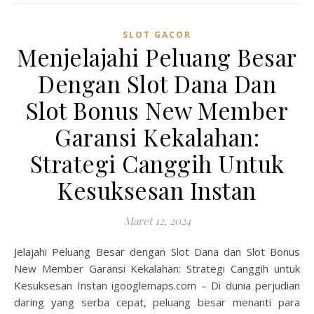
SLOT GACOR
Menjelajahi Peluang Besar
Dengan Slot Dana Dan
Slot Bonus New Member
Garansi Kekalahan:
Strategi Canggih Untuk
Kesuksesan Instan
Maret 12, 2024
Jelajahi Peluang Besar dengan Slot Dana dan Slot Bonus
New Member Garansi Kekalahan: Strategi Canggih untuk
Kesuksesan Instan igooglemaps.com – Di dunia perjudian
daring yang serba cepat, peluang besar menanti para