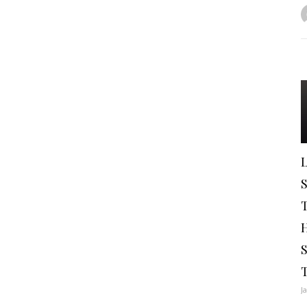
S
H
J