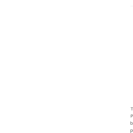
T
P
b
p