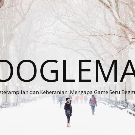
OOGLEMA
eterampilan dan Keberanian: Mengapa Game Seru Begit