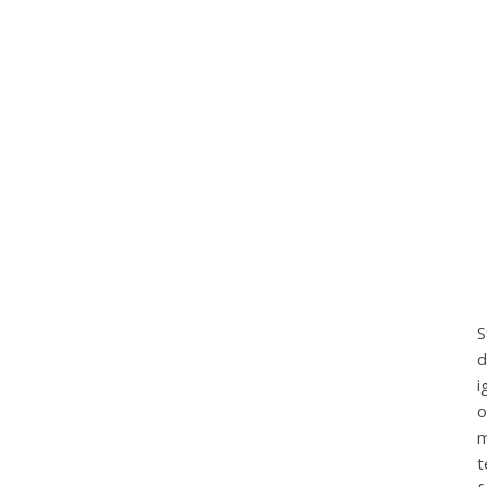
S
i
o
m
t