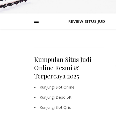
REVIEW SITUS JUDI
Kumpulan Situs Judi
Online Resmi &
Terpercaya 2025
Kunjungi
Slot Online
Kunjungi
Depo 5K
Kunjungi
Slot Qris