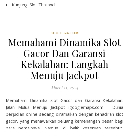
Kunjungi
Slot Thailand
SLOT GACOR
Memahami Dinamika Slot
Gacor Dan Garansi
Kekalahan: Langkah
Menuju Jackpot
Maret 11, 2024
Memahami Dinamika Slot Gacor dan Garansi Kekalahan:
Jalan Mulus Menuju Jackpot igooglemaps.com – Dunia
perjudian online sedang diramaikan dengan kehadiran slot
gacor, yang menawarkan peluang kemenangan besar bagi
para pemainnya. Namun, di balik keseruan tersebut,