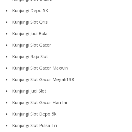
Kunjungi
Depo 5K
Kunjungi
Slot Qris
Kunjungi
Judi Bola
Kunjungi
Slot Gacor
Kunjungi
Raja Slot
Kunjungi
Slot Gacor Maxwin
Kunjungi
Slot Gacor Megah138
Kunjungi
Judi Slot
Kunjungi
Slot Gacor Hari Ini
Kunjungi
Slot Depo 5k
Kunjungi
Slot Pulsa Tri