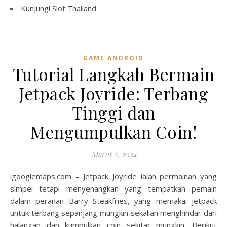
Kunjungi
Slot Thailand
GAME ANDROID
Tutorial Langkah Bermain
Jetpack Joyride: Terbang
Tinggi dan
Mengumpulkan Coin!
Maret 2, 2024
igooglemaps.com – Jetpack Joyride ialah permainan yang
simpel tetapi menyenangkan yang tempatkan pemain
dalam peranan Barry Steakfries, yang memakai jetpack
untuk terbang sepanjang mungkin sekalian menghindar dari
halangan dan kumpulkan coin sekitar mungkin. Berikut