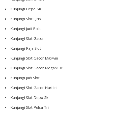
Kunjungi
Depo 5K
Kunjungi
Slot Qris
Kunjungi
Judi Bola
Kunjungi
Slot Gacor
Kunjungi
Raja Slot
Kunjungi
Slot Gacor Maxwin
Kunjungi
Slot Gacor Megah138
Kunjungi
Judi Slot
Kunjungi
Slot Gacor Hari Ini
Kunjungi
Slot Depo 5k
Kunjungi
Slot Pulsa Tri