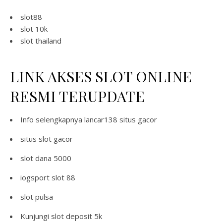
slot88
slot 10k
slot thailand
LINK AKSES SLOT ONLINE
RESMI TERUPDATE
Info selengkapnya
lancar138 situs gacor
situs slot gacor
slot dana 5000
iogsport slot 88
slot pulsa
Kunjungi
slot deposit 5k