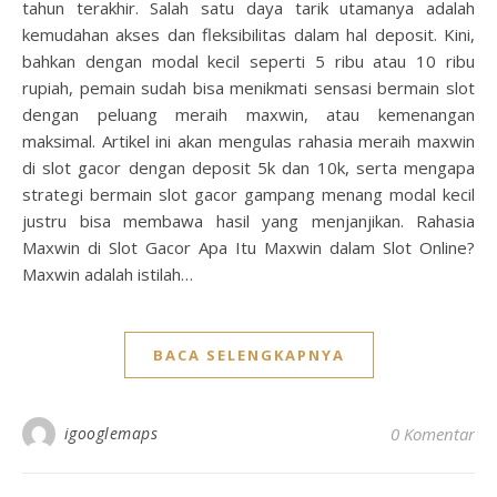
tahun terakhir. Salah satu daya tarik utamanya adalah
kemudahan akses dan fleksibilitas dalam hal deposit. Kini,
bahkan dengan modal kecil seperti 5 ribu atau 10 ribu
rupiah, pemain sudah bisa menikmati sensasi bermain slot
dengan peluang meraih maxwin, atau kemenangan
maksimal. Artikel ini akan mengulas rahasia meraih maxwin
di slot gacor dengan deposit 5k dan 10k, serta mengapa
strategi bermain slot gacor gampang menang modal kecil
justru bisa membawa hasil yang menjanjikan. Rahasia
Maxwin di Slot Gacor Apa Itu Maxwin dalam Slot Online?
Maxwin adalah istilah…
BACA SELENGKAPNYA
igooglemaps
0 Komentar