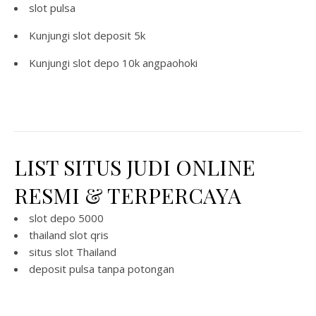
slot pulsa
Kunjungi
slot deposit 5k
Kunjungi
slot depo 10k angpaohoki
LIST SITUS JUDI ONLINE
RESMI & TERPERCAYA
slot depo 5000
thailand slot qris
situs slot Thailand
deposit pulsa tanpa potongan