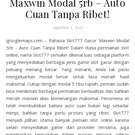
Maxwin Modal 5rb – Auto
Cuan Tanpa Ribet!
Agustus 5, 2025
igooglemaps.com – Rahasia Slot777 Gacor Maxwin Modal
5rb – Auto Cuan Tanpa Ribet! Dalam dunia permainan slot
online, nama Slot777 semakin dikenal luas sebagai platform
yang menyediakan berbagai jenis game slot gacor dengan
peluang menang besar. Yang menarik, Anda tak perlu
mengeluarkan modal besar untuk bisa meraih hasil
maksimal. Cukup dengan modal 5 ribu rupiah, pemain sudah
bisa menikmati berbagai permainan berkualitas dan bahkan
meraih maxwin alias kemenangan maksimal. Fenomena ini
telah membuktikan bahwa auto cuan bukan lagi sekadar
mimpi, bahkan tanpa perlu proses yang ribet. Slot777
menjadi pilihan utama banyak pemain slot online karena
selain menyediakan game dari provider ternama, juga
memberikan kemudahan dalam proses deposit, pilihan