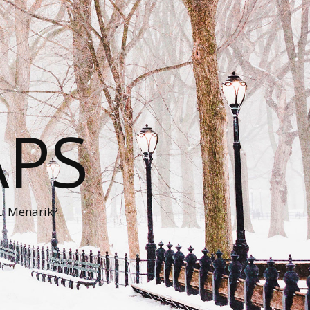
PS
u Menarik?