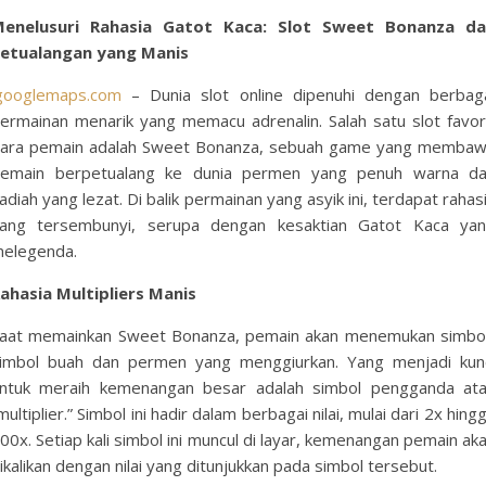
enelusuri Rahasia Gatot Kaca: Slot Sweet Bonanza d
etualangan yang Manis
googlemaps.com
– Dunia slot online dipenuhi dengan berbag
ermainan menarik yang memacu adrenalin. Salah satu slot favor
ara pemain adalah Sweet Bonanza, sebuah game yang memba
emain berpetualang ke dunia permen yang penuh warna d
adiah yang lezat. Di balik permainan yang asyik ini, terdapat rahas
ang tersembunyi, serupa dengan kesaktian Gatot Kaca ya
elegenda.
ahasia Multipliers Manis
aat memainkan Sweet Bonanza, pemain akan menemukan simbo
imbol buah dan permen yang menggiurkan. Yang menjadi kun
ntuk meraih kemenangan besar adalah simbol pengganda at
multiplier.” Simbol ini hadir dalam berbagai nilai, mulai dari 2x hing
00x. Setiap kali simbol ini muncul di layar, kemenangan pemain ak
ikalikan dengan nilai yang ditunjukkan pada simbol tersebut.