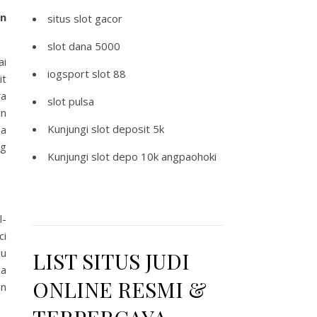
an
situs slot gacor
slot dana 5000
ai
iogsport slot 88
it
wa
slot pulsa
an
Kunjungi
slot deposit 5k
ia
ng
Kunjungi
slot depo 10k angpaohoki
l-
ci
au
LIST SITUS JUDI
ga
ONLINE RESMI &
an