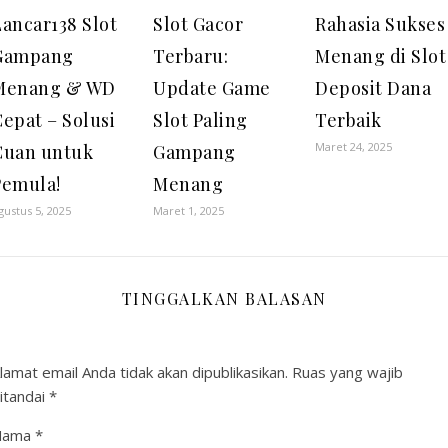
ancar138 Slot
Slot Gacor
Rahasia Sukses
Gampang
Terbaru:
Menang di Slot
Menang & WD
Update Game
Deposit Dana
epat – Solusi
Slot Paling
Terbaik
Maret 24, 2025
Cuan untuk
Gampang
Pemula!
Menang
gustus 5, 2025
Maret 1, 2025
TINGGALKAN BALASAN
lamat email Anda tidak akan dipublikasikan.
Ruas yang wajib
itandai
*
Nama
*