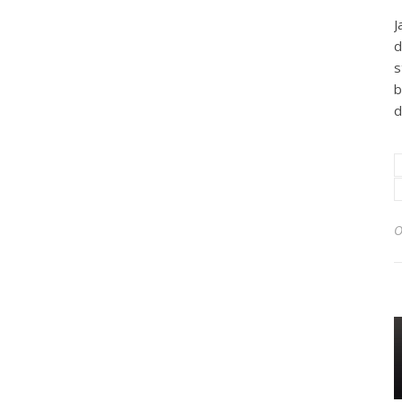
J
d
s
b
d
O