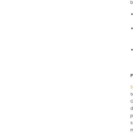
b
P
S
t
G
d
p
s
m