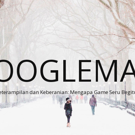
OOGLEMA
eterampilan dan Keberanian: Mengapa Game Seru Begit