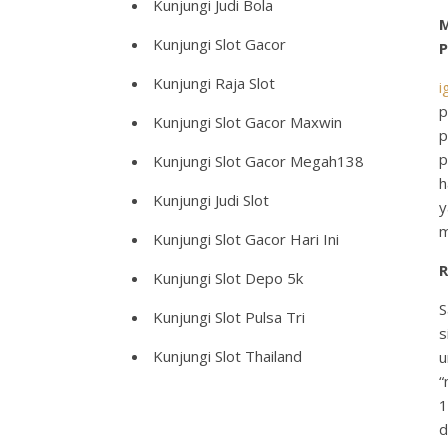
Kunjungi
Judi Bola
M
Kunjungi
Slot Gacor
P
Kunjungi
Raja Slot
i
p
Kunjungi
Slot Gacor Maxwin
p
p
Kunjungi
Slot Gacor Megah138
h
Kunjungi
Judi Slot
y
m
Kunjungi
Slot Gacor Hari Ini
R
Kunjungi
Slot Depo 5k
S
Kunjungi
Slot Pulsa Tri
s
Kunjungi
Slot Thailand
u
“
1
d