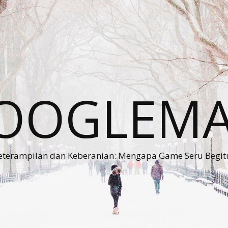
OOGLEMA
eterampilan dan Keberanian: Mengapa Game Seru Begit