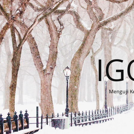
IG
Menguji K