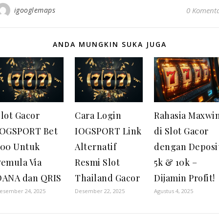
igooglemaps
0 Koment
ANDA MUNGKIN SUKA JUGA
lot Gacor
Cara Login
Rahasia Maxwi
IOGSPORT Bet
IOGSPORT Link
di Slot Gacor
200 Untuk
Alternatif
dengan Deposi
Pemula Via
Resmi Slot
5k & 10k –
DANA dan QRIS
Thailand Gacor
Dijamin Profit!
esember 24, 2025
Desember 22, 2025
Agustus 4, 2025