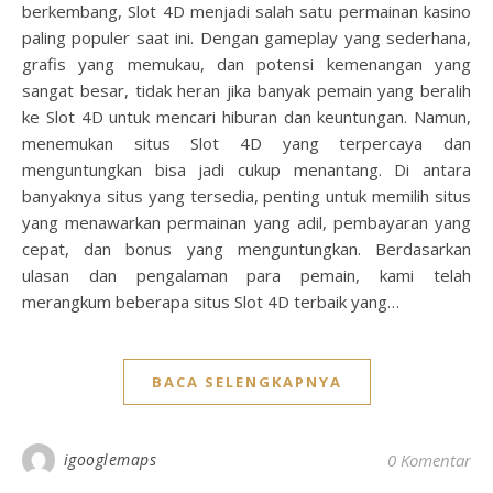
berkembang, Slot 4D menjadi salah satu permainan kasino
paling populer saat ini. Dengan gameplay yang sederhana,
grafis yang memukau, dan potensi kemenangan yang
sangat besar, tidak heran jika banyak pemain yang beralih
ke Slot 4D untuk mencari hiburan dan keuntungan. Namun,
menemukan situs Slot 4D yang terpercaya dan
menguntungkan bisa jadi cukup menantang. Di antara
banyaknya situs yang tersedia, penting untuk memilih situs
yang menawarkan permainan yang adil, pembayaran yang
cepat, dan bonus yang menguntungkan. Berdasarkan
ulasan dan pengalaman para pemain, kami telah
merangkum beberapa situs Slot 4D terbaik yang…
BACA SELENGKAPNYA
igooglemaps
0 Komentar