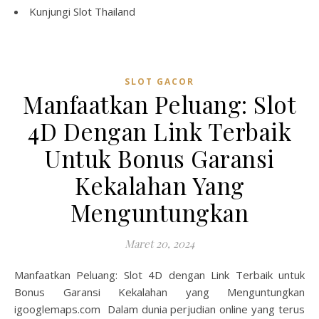
Kunjungi
Slot Thailand
SLOT GACOR
Manfaatkan Peluang: Slot
4D Dengan Link Terbaik
Untuk Bonus Garansi
Kekalahan Yang
Menguntungkan
Maret 20, 2024
Manfaatkan Peluang: Slot 4D dengan Link Terbaik untuk
Bonus Garansi Kekalahan yang Menguntungkan
igooglemaps.com Dalam dunia perjudian online yang terus