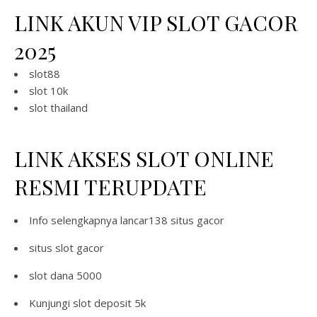
LINK AKUN VIP SLOT GACOR
2025
slot88
slot 10k
slot thailand
LINK AKSES SLOT ONLINE
RESMI TERUPDATE
Info selengkapnya
lancar138 situs gacor
situs slot gacor
slot dana 5000
Kunjungi
slot deposit 5k