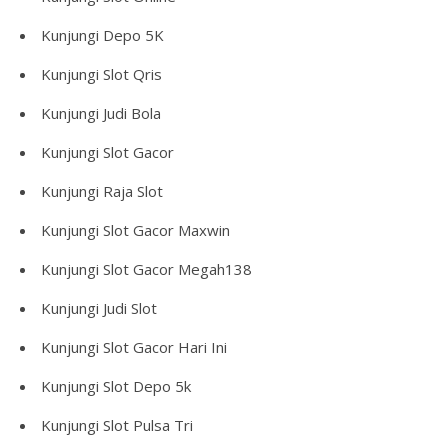
Kunjungi
Depo 5K
Kunjungi
Slot Qris
Kunjungi
Judi Bola
Kunjungi
Slot Gacor
Kunjungi
Raja Slot
Kunjungi
Slot Gacor Maxwin
Kunjungi
Slot Gacor Megah138
Kunjungi
Judi Slot
Kunjungi
Slot Gacor Hari Ini
Kunjungi
Slot Depo 5k
Kunjungi
Slot Pulsa Tri